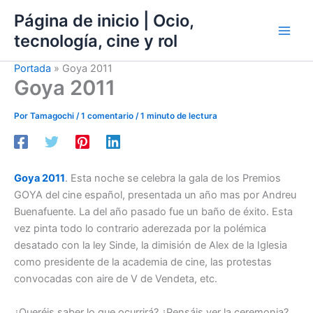
Ir
Página de inicio | Ocio,
al
tecnología, cine y rol
contenido
Portada
»
Goya 2011
Goya 2011
Por
Tamagochi
/
1 comentario
/
1 minuto de lectura
Goya 2011
. Esta noche se celebra la gala de los Premios
GOYA del cine español, presentada un año mas por Andreu
Buenafuente. La del año pasado fue un baño de éxito. Esta
vez pinta todo lo contrario aderezada por la polémica
desatado con la ley Sinde, la dimisión de Alex de la Iglesia
como presidente de la academia de cine, las protestas
convocadas con aire de V de Vendeta, etc.
¿Queréis saber lo que ocurrirá? ¿Pensáis ver la ceremonia?