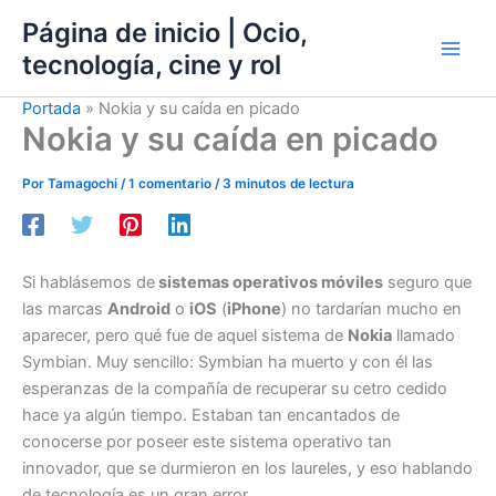
Ir
Página de inicio | Ocio,
al
tecnología, cine y rol
contenido
Portada
»
Nokia y su caída en picado
Nokia y su caída en picado
Por
Tamagochi
/
1 comentario
/
3 minutos de lectura
Si hablásemos de
sistemas operativos móviles
seguro que
las marcas
Android
o
iOS
(
iPhone
) no tardarían mucho en
aparecer, pero qué fue de aquel sistema de
Nokia
llamado
Symbian. Muy sencillo: Symbian ha muerto y con él las
esperanzas de la compañía de recuperar su cetro cedido
hace ya algún tiempo. Estaban tan encantados de
conocerse por poseer este sistema operativo tan
innovador, que se durmieron en los laureles, y eso hablando
de tecnología es un gran error.