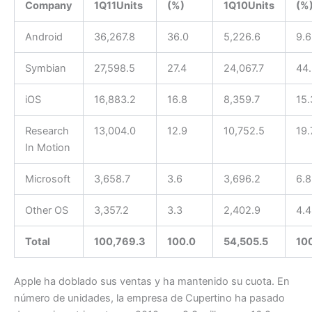
Company
1Q11
Units
(%)
1Q10
Units
(%
Android
36,267.8
36.0
5,226.6
9.6
Symbian
27,598.5
27.4
24,067.7
44.
iOS
16,883.2
16.8
8,359.7
15.
Research
13,004.0
12.9
10,752.5
19.
In Motion
Microsoft
3,658.7
3.6
3,696.2
6.8
Other OS
3,357.2
3.3
2,402.9
4.4
Total
100,769.3
100.0
54,505.5
10
Apple ha doblado sus ventas y ha mantenido su cuota. En
número de unidades, la empresa de Cupertino ha pasado