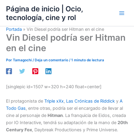
Ir
Página de inicio | Ocio,
al
tecnología, cine y rol
contenido
Portada
»
Vin Diesel podría ser Hitman en el cine
Vin Diesel podría ser Hitman
en el cine
Por
Tamagochi
/
Deja un comentario
/
1 minuto de lectura
[singlepic id=1507 w=320 h=240 float=center]
El protagonista de
Triple xXx
,
Las Crónicas de Riddick
y
A
Todo Gas
, entre otras, podría ser el encargado de llevar al
cine al personaje de
Hitman
. La franquicia de Eidos, creada
por IO Interactive, tendrá su adaptación de la mano de
20th
Century Fox
, Daybreak Productiones y Prime Universe.