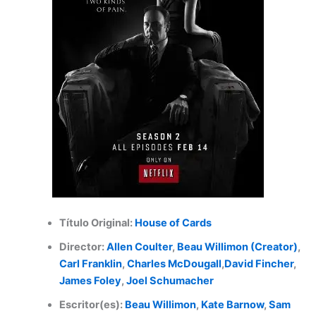
Título Original:
House of Cards
Director:
Allen Coulter
,
Beau Willimon (Creator)
,
Carl Franklin
,
Charles McDougall
,
David Fincher
,
James Foley
,
Joel Schumacher
Escritor(es):
Beau Willimon
,
Kate Barnow
,
Sam