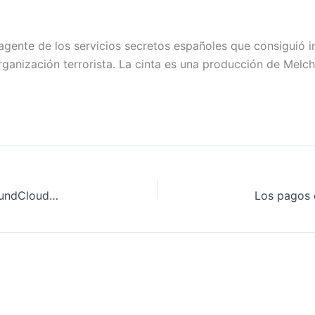
l agente de los servicios secretos españoles que consiguió 
organización terrorista. La cinta es una producción de Melc
Facebook Music integrará a Spotify, Pandora, SoundCloud e iTunes