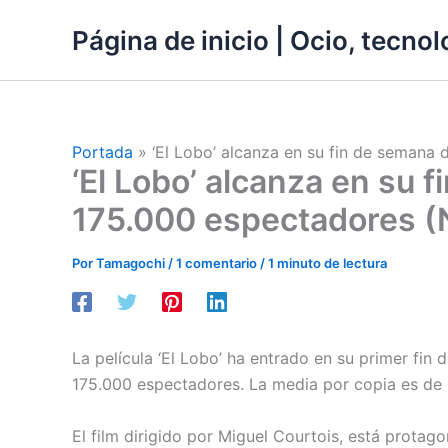
Ir
Página de inicio | Ocio, tecnolo
al
contenido
Portada
»
‘El Lobo’ alcanza en su fin de semana
‘El Lobo’ alcanza en su
175.000 espectadores (N
Por
Tamagochi
/
1 comentario
/
1 minuto de lectura
La película ‘El Lobo’ ha entrado en su primer fi
175.000 espectadores. La media por copia es de 5.7
El film dirigido por Miguel Courtois, está prota