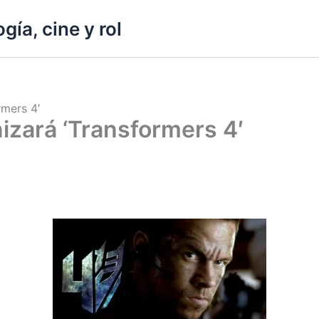
gía, cine y rol
rmers 4′
zará ‘Transformers 4′