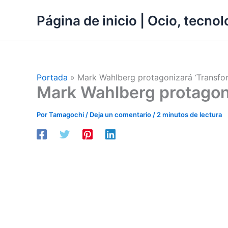
Ir
Página de inicio | Ocio, tecnolo
al
contenido
Portada
»
Mark Wahlberg protagonizará ‘Transfo
Mark Wahlberg protagoni
Por
Tamagochi
/
Deja un comentario
/
2 minutos de lectura