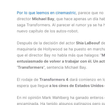
Por lo que leemos en cinemastric
, parece que no
director
Michael Bay
, que hace apenas un día hab
saga Transformers. Al parecer el rumor ya se ha h
nuevo capítulo de los autos-robot.
Después de la decisión del actor
Shia LaBeouf
de
maquinaria de Hollywood se ha puesto en marcha 
que el director Bay no habla más que halagos: “
M
entusiasmado de volver a trabajar con él. Un actor
‘Transformers
“, sentencia Michael Bay.
El rodaje de
Transformers 4
dará comienzo en lo
espera que llegue
a los cines de Estados Unidos e
En mi opinión Mark Wahlberg ha ganado enteros e
encaminada. Ha tenido algunos patinazos pero pa