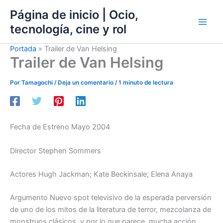
Ir
Página de inicio | Ocio,
al
tecnología, cine y rol
contenido
Portada
»
Trailer de Van Helsing
Trailer de Van Helsing
Por
Tamagochi
/
Deja un comentario
/
1 minuto de lectura
Fecha de Estreno Mayo 2004
Director Stephen Sommers
Actores Hugh Jackman; Kate Beckinsale; Elena Anaya
Argumento Nuevo spot televisivo de la esperada perversión
de uno de los mitos de la literatura de terror, mezcolanza de
monstruos clásicos, y por lo que parece, mucha acción.