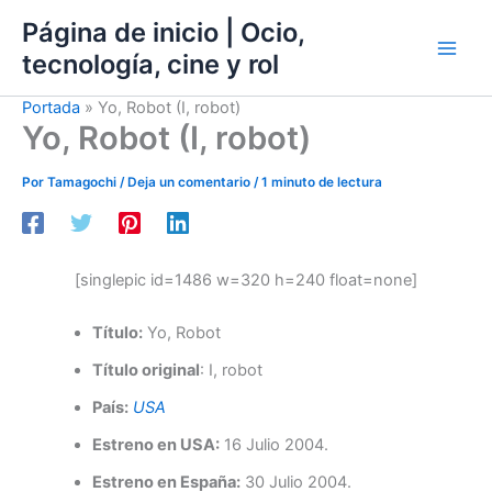
Ir
Página de inicio | Ocio,
al
tecnología, cine y rol
contenido
Portada
»
Yo, Robot (I, robot)
Yo, Robot (I, robot)
Por
Tamagochi
/
Deja un comentario
/
1 minuto de lectura
[singlepic id=1486 w=320 h=240 float=none]
Título:
Yo, Robot
Título original
: I, robot
País:
USA
Estreno en USA:
16 Julio 2004.
Estreno en España:
30 Julio 2004.