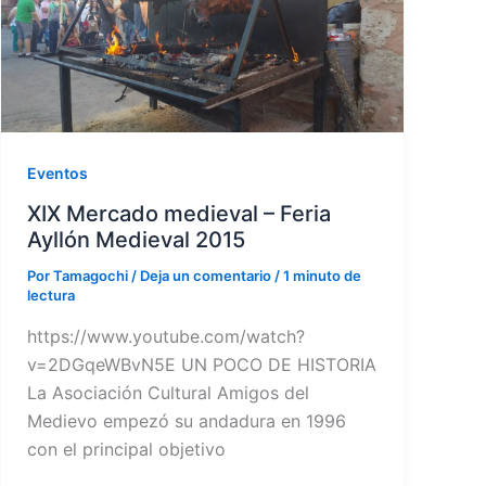
Eventos
XIX Mercado medieval – Feria
Ayllón Medieval 2015
Por
Tamagochi
/
Deja un comentario
/
1 minuto de
lectura
https://www.youtube.com/watch?
v=2DGqeWBvN5E UN POCO DE HISTORIA
La Asociación Cultural Amigos del
Medievo empezó su andadura en 1996
con el principal objetivo