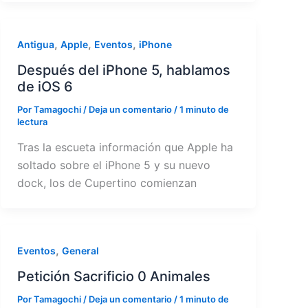
,
,
,
Antigua
Apple
Eventos
iPhone
Después del iPhone 5, hablamos
de iOS 6
Por
Tamagochi
/
Deja un comentario
/
1 minuto de
lectura
Tras la escueta información que Apple ha
soltado sobre el iPhone 5 y su nuevo
dock, los de Cupertino comienzan
,
Eventos
General
Petición Sacrificio 0 Animales
Por
Tamagochi
/
Deja un comentario
/
1 minuto de