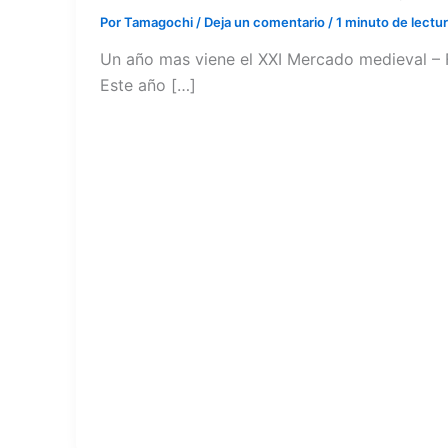
Por
Tamagochi
/
Deja un comentario
/
1 minuto de lectu
Un año mas viene el XXI Mercado medieval – F
Este año […]