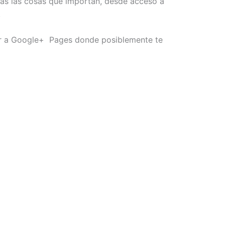
das las cosas que importan, desde acceso a
.
er a Google+ Pages donde posiblemente te