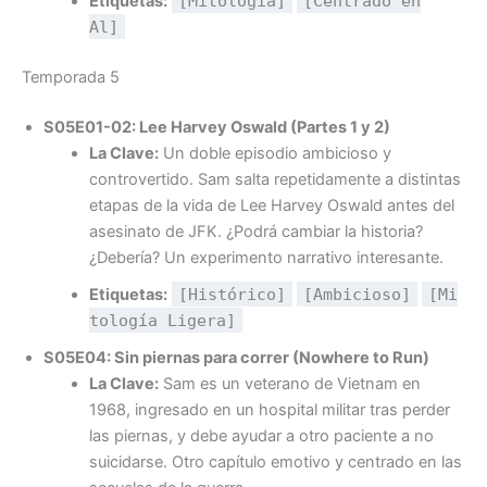
Etiquetas:
[Mitología]
[Centrado en
Al]
Temporada 5
S05E01-02: Lee Harvey Oswald (Partes 1 y 2)
La Clave:
Un doble episodio ambicioso y
controvertido. Sam salta repetidamente a distintas
etapas de la vida de Lee Harvey Oswald antes del
asesinato de JFK. ¿Podrá cambiar la historia?
¿Debería? Un experimento narrativo interesante.
Etiquetas:
[Histórico]
[Ambicioso]
[Mi
tología Ligera]
S05E04: Sin piernas para correr (Nowhere to Run)
La Clave:
Sam es un veterano de Vietnam en
1968, ingresado en un hospital militar tras perder
las piernas, y debe ayudar a otro paciente a no
suicidarse. Otro capítulo emotivo y centrado en las