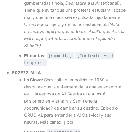
gamberradas (¡hola,
Desmadre a la Americana
!).
Tiene que evitar que una protesta estudiantil acabe
mal y que una chica sea expulsada injustamente.
Un episodio ligero y de humor estudiantil.
(Nota:
Lo incluyo aquí porque este es el salto que Alia, la
Evil Leaper, intentará sabotear en el episodio
S05E16).
Etiquetas:
[Comedia]
[Contexto Evil
Leapers]
S02E22: M.I.A.
La Clave:
Sam salta a un policía en 1969 y
descubre que la enfermera de la que se enamora
es… ¡la esposa de Al! Resulta que Al está
prisionero en Vietnam y Sam tiene la
¿oportunidad? de cambiar su destino. Episodio
CRUCIAL para entender a Al Calavicci y sus
neuras. Más clínex. ¡Top!