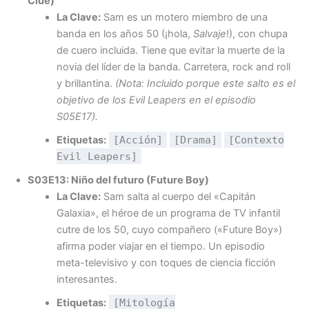
Clue)
La Clave:
Sam es un motero miembro de una
banda en los años 50 (¡hola,
Salvaje
!), con chupa
de cuero incluida. Tiene que evitar la muerte de la
novia del líder de la banda. Carretera, rock and roll
y brillantina.
(Nota: Incluido porque este salto es el
objetivo de los Evil Leapers en el episodio
S05E17).
Etiquetas:
[Acción]
[Drama]
[Contexto
Evil Leapers]
S03E13: Niño del futuro (Future Boy)
La Clave:
Sam salta al cuerpo del «Capitán
Galaxia», el héroe de un programa de TV infantil
cutre de los 50, cuyo compañero («Future Boy»)
afirma poder viajar en el tiempo. Un episodio
meta-televisivo y con toques de ciencia ficción
interesantes.
Etiquetas:
[Mitología