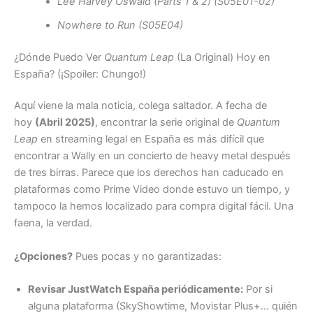
Lee Harvey Oswald (Parts 1 & 2) (S05E01-02)
Nowhere to Run (S05E04)
¿Dónde Puedo Ver
Quantum Leap
(La Original) Hoy en
España? (¡Spoiler: Chungo!)
Aquí viene la mala noticia, colega saltador. A fecha de
hoy
(Abril 2025)
, encontrar la serie original de
Quantum
Leap
en streaming legal en España es más difícil que
encontrar a Wally en un concierto de heavy metal después
de tres birras. Parece que los derechos han caducado en
plataformas como Prime Video donde estuvo un tiempo, y
tampoco la hemos localizado para compra digital fácil. Una
faena, la verdad.
¿Opciones?
Pues pocas y no garantizadas:
Revisar JustWatch España periódicamente:
Por si
alguna plataforma (SkyShowtime, Movistar Plus+… quién