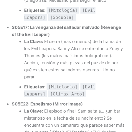
(o algo así). Necesario para seguir el arco.
Etiquetas:
[Mitología]
[Evil
Leapers]
[Secuela]
S05E17: La venganza del saltador malvado (Revenge
of the Evil Leaper)
La Clave:
El cierre (más o menos) de la trama de
los Evil Leapers. Sam y Alia se enfrentan a Zoey y
Thames (los malos malísimos holográficos).
Acción, tensión y más piezas del puzzle de por
qué existen estos saltadores oscuros. ¡Un no
parar!
Etiquetas:
[Mitología]
[Evil
Leapers]
[Clímax Arco]
S05E22: Espejismo (Mirror Image)
La Clave:
El episodio final. Sam salta a… ¿un bar
misterioso en la fecha de su nacimiento? Se
encuentra con un camarero que parece saber más