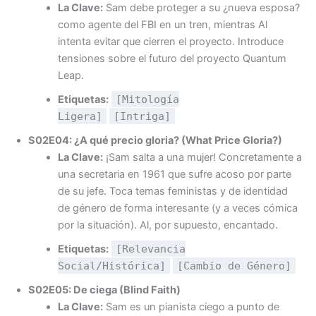
La Clave:
Sam debe proteger a su ¿nueva esposa?
como agente del FBI en un tren, mientras Al
intenta evitar que cierren el proyecto. Introduce
tensiones sobre el futuro del proyecto Quantum
Leap.
Etiquetas:
[Mitología
Ligera]
[Intriga]
S02E04: ¿A qué precio gloria? (What Price Gloria?)
La Clave:
¡Sam salta a una mujer! Concretamente a
una secretaria en 1961 que sufre acoso por parte
de su jefe. Toca temas feministas y de identidad
de género de forma interesante (y a veces cómica
por la situación). Al, por supuesto, encantado.
Etiquetas:
[Relevancia
Social/Histórica]
[Cambio de Género]
S02E05: De ciega (Blind Faith)
La Clave:
Sam es un pianista ciego a punto de