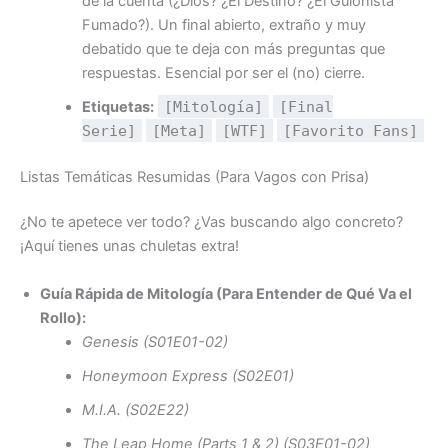
de la cuenta (¿Dios? ¿El Destino? ¿El Guionista
Fumado?). Un final abierto, extraño y muy
debatido que te deja con más preguntas que
respuestas. Esencial por ser el (no) cierre.
Etiquetas:
[Mitología]
[Final
Serie]
[Meta]
[WTF]
[Favorito Fans]
Listas Temáticas Resumidas (Para Vagos con Prisa)
¿No te apetece ver todo? ¿Vas buscando algo concreto?
¡Aquí tienes unas chuletas extra!
Guía Rápida de Mitología (Para Entender de Qué Va el
Rollo):
Genesis (S01E01-02)
Honeymoon Express (S02E01)
M.I.A. (S02E22)
The Leap Home (Parts 1 & 2) (S03E01-02)