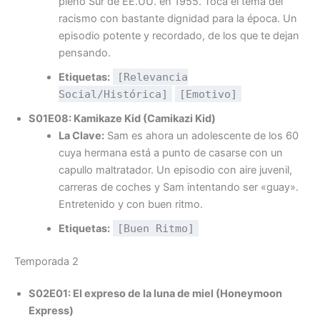
pleno Sur de EE.UU. en 1955. Toca el tema del
racismo con bastante dignidad para la época. Un
episodio potente y recordado, de los que te dejan
pensando.
Etiquetas:
[Relevancia
Social/Histórica]
[Emotivo]
S01E08: Kamikaze Kid (Camikazi Kid)
La Clave:
Sam es ahora un adolescente de los 60
cuya hermana está a punto de casarse con un
capullo maltratador. Un episodio con aire juvenil,
carreras de coches y Sam intentando ser «guay».
Entretenido y con buen ritmo.
Etiquetas:
[Buen Ritmo]
Temporada 2
S02E01: El expreso de la luna de miel (Honeymoon
Express)