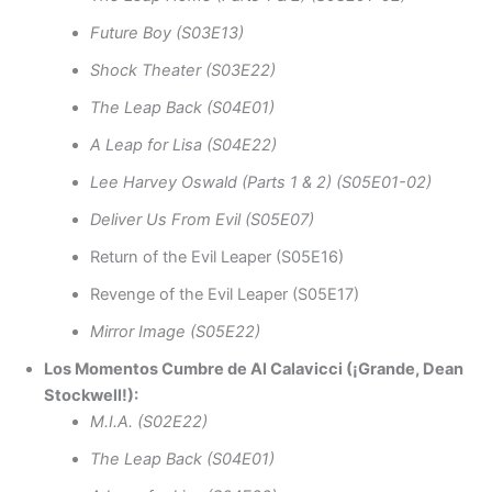
Future Boy (S03E13)
Shock Theater (S03E22)
The Leap Back (S04E01)
A Leap for Lisa (S04E22)
Lee Harvey Oswald (Parts 1 & 2) (S05E01-02)
Deliver Us From Evil (S05E07)
Return of the Evil Leaper (S05E16)
Revenge of the Evil Leaper (S05E17)
Mirror Image (S05E22)
Los Momentos Cumbre de Al Calavicci (¡Grande, Dean
Stockwell!):
M.I.A. (S02E22)
The Leap Back (S04E01)