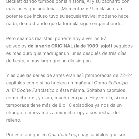
Beckett dando tumbos por la historia, Al y su cacharro con
más luces que una feria… ¡Momentazos! Un clásico tan
potente que incluso tuvo su secuela/revival moderno hace
nada, demostrando que la fórmula sigue enganchando.
Pero seamos realistas: ponerte hoy a ver los 97
episodios
de la serie ORIGINAL (la de 1989, ¡ojo!)
seguidos
es más duro que madrugar un lunes después de tres días
de fiesta, y más largo que un día sin pan.
Y es que las series de antes eran así: ¡temporadas de 22-24
capítulos como si no hubiera un mañana! Como
El Equipo
A
,
El Coche Fantástico
o ésta misma. Soltaban capítulos
como churros, y claro, mucho era paja. Hoy en día, si una
temporada tiene más de 8 o 10 episodios ya nos da un
chungo, empezamos a mirar el reloj y a sospechar del
relleno.
Por eso, aunque en
Quantum Leap
hay capítulos que son