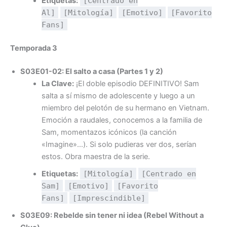
Etiquetas:
[Centrado en
Al]
[Mitología]
[Emotivo]
[Favorito
Fans]
Temporada 3
S03E01-02: El salto a casa (Partes 1 y 2)
La Clave:
¡El doble episodio DEFINITIVO! Sam
salta a sí mismo de adolescente y luego a un
miembro del pelotón de su hermano en Vietnam.
Emoción a raudales, conocemos a la familia de
Sam, momentazos icónicos (la canción
«Imagine»…). Si solo pudieras ver dos, serían
estos. Obra maestra de la serie.
Etiquetas:
[Mitología]
[Centrado en
Sam]
[Emotivo]
[Favorito
Fans]
[Imprescindible]
S03E09: Rebelde sin tener ni idea (Rebel Without a