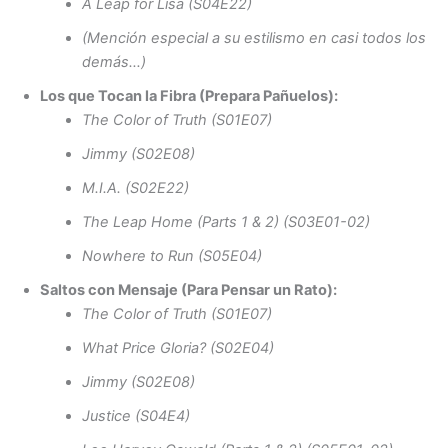
A Leap for Lisa (S04E22)
(Mención especial a su estilismo en casi todos los
demás…)
Los que Tocan la Fibra (Prepara Pañuelos):
The Color of Truth (S01E07)
Jimmy (S02E08)
M.I.A. (S02E22)
The Leap Home (Parts 1 & 2) (S03E01-02)
Nowhere to Run (S05E04)
Saltos con Mensaje (Para Pensar un Rato):
The Color of Truth (S01E07)
What Price Gloria? (S02E04)
Jimmy (S02E08)
Justice (S04E4)