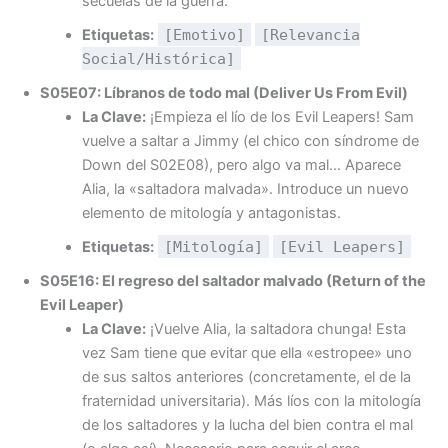
secuelas de la guerra.
Etiquetas:
[Emotivo]
[Relevancia
Social/Histórica]
S05E07: Líbranos de todo mal (Deliver Us From Evil)
La Clave:
¡Empieza el lío de los Evil Leapers! Sam
vuelve a saltar a Jimmy (el chico con síndrome de
Down del S02E08), pero algo va mal… Aparece
Alia, la «saltadora malvada». Introduce un nuevo
elemento de mitología y antagonistas.
Etiquetas:
[Mitología]
[Evil Leapers]
S05E16: El regreso del saltador malvado (Return of the
Evil Leaper)
La Clave:
¡Vuelve Alia, la saltadora chunga! Esta
vez Sam tiene que evitar que ella «estropee» uno
de sus saltos anteriores (concretamente, el de la
fraternidad universitaria). Más líos con la mitología
de los saltadores y la lucha del bien contra el mal