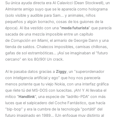
Su única ayuda directa era Al Calavicci (Dean Stockwell), un
Almirante amigo suyo que se le aparecía como holograma
(solo visible y audible para Sam… y animales, niños
pequeños y algún borracho, cosas de los guiones de la
época). Al iba vestido con una
”moda futurista
” que parecía
sacada de una mezcla imposible entre un capítulo
de
Corrupción en Miami
, el armario de Georgie Dann y una
tienda de saldos. Chalecos imposibles, camisas chillonas,
gafas de sol estrambóticas… ¡Así se imaginaban el “futuro
cercano” en los 80/90! Un crack.
Al le pasaba datos gracias a
Ziggy
, un “superordenador
con inteligencia artificial y ego” que hoy nos parecería
menos potente que tu viejo Nokia, con una interfaz gráfica
que ríete tú del MS-DOS con lucecitas. ¡Ah! Y Al llevaba el
mítico “
Handlink
“, una especie de “ladrillo-PDA” con más
luces que el salpicadero del Coche Fantástico, que hacía
“bip-bop” y era la cumbre de la tecnología “portátil” del
futuro imaginado en 1989… (Un enfoque muy distinto al