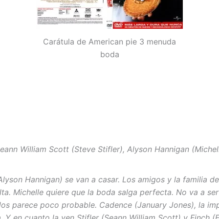
Carátula de American pie 3 menuda
boda
Seann William Scott (Steve Stifler), Alyson Hannigan (Miche
(Alyson Hannigan) se van a casar. Los amigos y la familia d
lta. Michelle quiere que la boda salga perfecta. No va a ser
dos parece poco probable.
Cadence (January Jones), la imp
Y en cuanto la ven Stifler (Seann William Scott) y Finch (