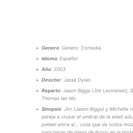
Genero
: Genero: Comedia
Idioma
: Español
Año
: 2003
Director
: Jesse Dylan
Reparto
: Jason Biggs (Jim Levinstein), 
Thomas Ian Nic
Sinopsis
: Jim (Jason Biggs) y Michelle 
pareja a cruzar el umbral de la edad adu
peleen entre sí… cosa que de todos mo
para hacer de dama de honor en la boda. 