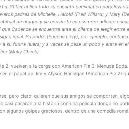
tel. Stifler aplica todo su encanto carismático para levanta
veros padres de Michelle, Harold (Fred Willard) y Mary (De
bitual de ataque y se convierte en ese pretendiente encan
 que Cadence se encuentra ante el dilema de elegir entre el
 sigan igual. Su padre (Eugene Levy), por ejemplo, contin
 a su futura nuera; y a veces se pasa un poco y entra en e
 Jim (Molly Cheek).
e 2, vuelven a la carga con American Pie 3: Menuda Boda. 
ge en el papel de Jim y Alyson Hannigan (American Pie 2) 
se, pero claro, quieren que sus amigos se comporten, algo 
e casi pasaron a la historia con una película donde no podías
n algunos golpes graciosos, dentro de una comedia románt