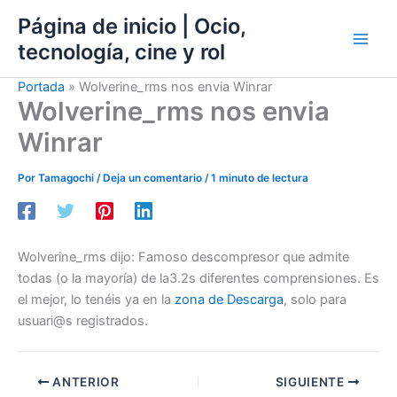
Ir
Página de inicio | Ocio,
al
tecnología, cine y rol
contenido
Portada
»
Wolverine_rms nos envia Winrar
Wolverine_rms nos envia
Winrar
Por
Tamagochi
/
Deja un comentario
/
1 minuto de lectura
Wolverine_rms dijo: Famoso descompresor que admite
todas (o la mayoría) de la3.2s diferentes comprensiones. Es
el mejor, lo tenéis ya en la
zona de Descarga
, solo para
usuari@s registrados.
ANTERIOR
SIGUIENTE